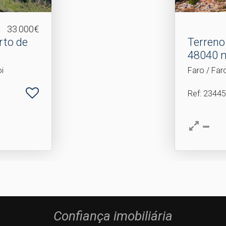
33.000€
rto de
Terreno
48040 
i
Faro / Far
Ref
: 23445
Confiança imobiliária