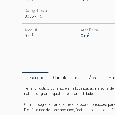
Código Postal
8005-415
Área Útil
Área Bruta
2
2
0 m
0 m
Descrição
Características
Áreas
Ma
Terreno rústico com excelente localização na zona de 
natural de grande qualidade e tranquilidade.

Com topografia plana, apresenta boas condições para 
Dispõe ainda de bons acessos, facilitando a deslocação